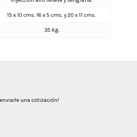
Inyección alto relieve y serigrafía.
15 x 10 cms. 16 x 5 cms. y 20 x 11 cms.
35 Kg.
enviarle una cotización!