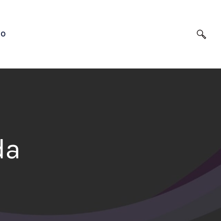
TO
da