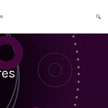
TO
res