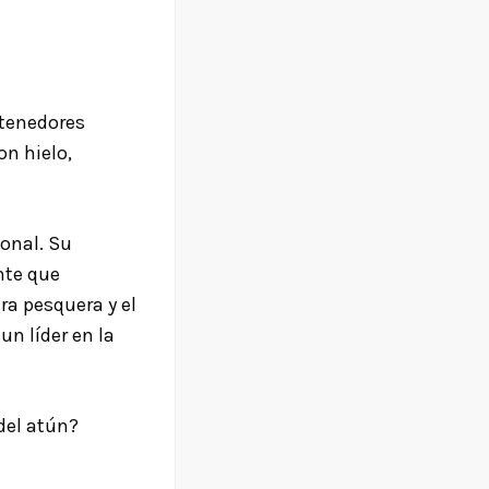
ntenedores
on hielo,
ional. Su
nte que
ra pesquera y el
n líder en la
del atún?