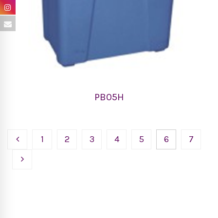
PB05H
1
2
3
4
5
6
7