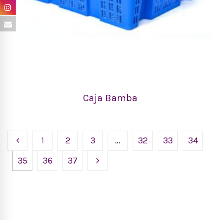
Caja Bamba
1
2
3
…
32
33
34
35
36
37