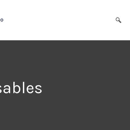
TO
sables