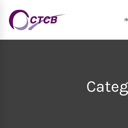
I
Categ