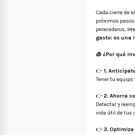
Cada cierre de 
próximos pasos
perecederos,
in
gasto: es una i
🧊
¿Por qué inv
👉
1. Anticípat
Tener tu equipo 
👉
2. Ahorra c
Detectar y reem
vida útil de tus
👉
3. Optimiza 