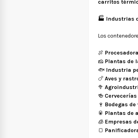
carritos térmi
🏭
Industrias 
Los contenedores
🍖
Procesadora
🧀
Plantas de l
🐟
Industria p
🍗
Aves y rastr
🥦
Agroindustri
🍻
Cervecerías 
🍷
Bodegas de 
🥫
Plantas de 
🧊
Empresas de
🍞
Panificador