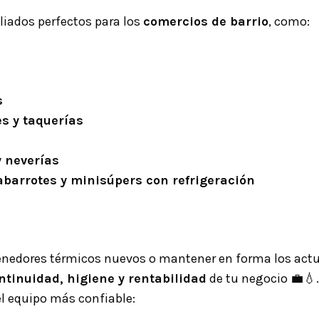
liados perfectos para los
comercios de barrio
, como:
s
s y taquerías
y neverías
abarrotes y minisúpers con refrigeración
tenedores térmicos nuevos o mantener en forma los actu
ntinuidad, higiene y rentabilidad
de tu negocio
💼💧
l equipo más confiable: