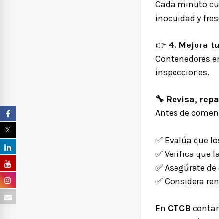
Cada minuto cue
inocuidad y fres
👉
4. Mejora t
Contenedores en
inspecciones.
🔧
Revisa, rep
Antes de comenz
✅
Evalúa que lo
✅
Verifica que 
✅
Asegúrate de 
✅
Considera re
En
CTCB
contam