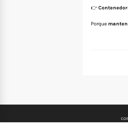
👉
Contenedore
Porque
mantene
COP