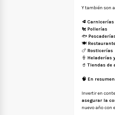
Y también son a
🥩
Carnicerías
🐔
Pollerías
🐟
Pescadería
🍽️
Restaurante
🍗
Rosticerías
🍦
Heladerías 
🥤
Tiendas de 
🧠
En resumen
Invertir en con
asegurar la co
nuevo año con e