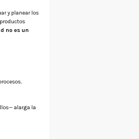
ar y planear los
 productos
ad no es un
procesos.
llos— alarga la